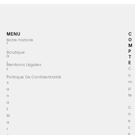
MENU
C
O
Notre histoire
L
M
’
P
Boutique
a
T
r
E
Mentions Légales
C
t
o
i
Politique De Confidentialité
m
s
p
a
te
n
a
C
t
h
M
e
a
c
r
k