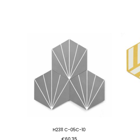
H2311 C-05C-10
€
60.35