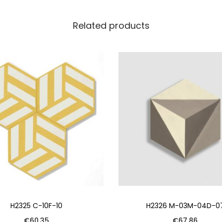
Related products
H2325 C-10F-10
H2326 M-03M-04D-0
€
60.35
€
67.86