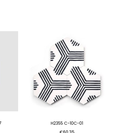
7
H2355 C-10C-01
€
60.35