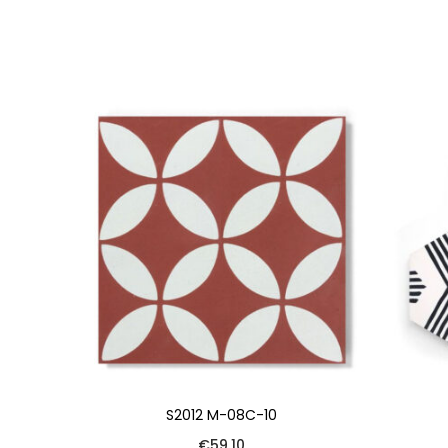
S2012 M-08C-10
€
59.10