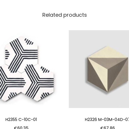
Related products
H2355 C-10C-01
H2326 M-03M-04D-0
€
60.35
€
67.86