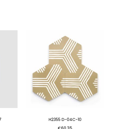
7
H2355 D-04C-10
€
60.35