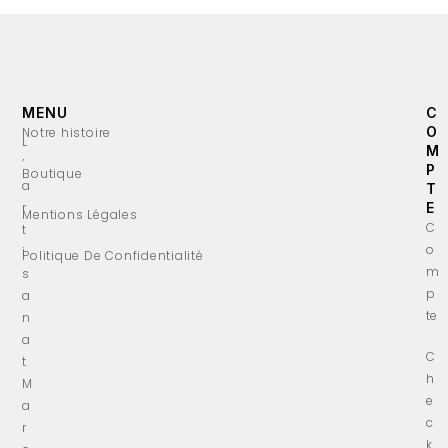
MENU
C
O
Notre histoire
L
M
’
P
Boutique
a
T
r
E
Mentions Légales
C
t
o
i
Politique De Confidentialité
m
s
p
a
te
n
a
C
t
h
M
e
a
c
r
k