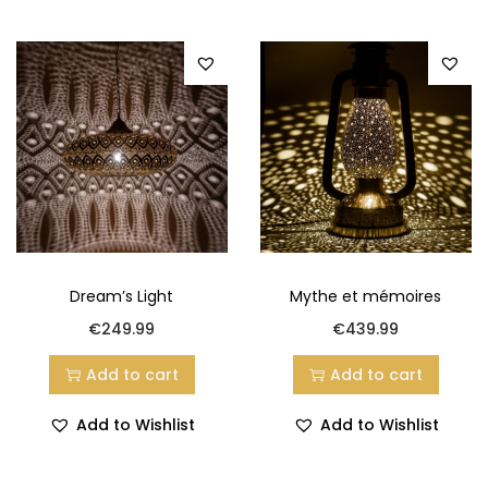
touche de poésie à tout lieu où elle est installée, créant
ainsi une ambiance unique et inoubliable.
Dream’s Light
Mythe et mémoires
€
249.99
€
439.99
Add to cart
Add to cart
Add to Wishlist
Add to Wishlist