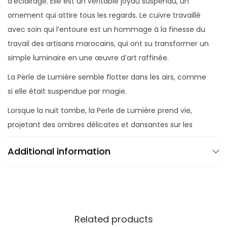
d’éclairage. Elle est un véritable joyau suspendu, un
ornement qui attire tous les regards. Le cuivre travaillé
avec soin qui l’entoure est un hommage à la finesse du
travail des artisans marocains, qui ont su transformer un
simple luminaire en une œuvre d’art raffinée.
La Perle de Lumière semble flotter dans les airs, comme
si elle était suspendue par magie.
Lorsque la nuit tombe, la Perle de Lumière prend vie,
projetant des ombres délicates et dansantes sur les
murs et les plafonds environnants. Elle évoque un
Additional information
monde mystérieux et enchanteur, qui invite à la
détente et à la contemplation.
En somme, la Perle de Lumière est une suspension
luminaire qui associe l’art, la beauté et la fonctionnalité
en une œuvre d’art exceptionnelle. Elle apporte une
Related products