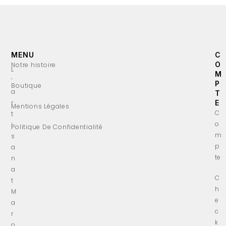
MENU
C
O
Notre histoire
L
M
’
P
Boutique
a
T
r
E
Mentions Légales
C
t
o
i
Politique De Confidentialité
m
s
p
a
te
n
a
C
t
h
M
e
a
c
r
k
o